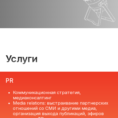
Ретроспективный, оперативный
медиамониторинг, аналитика, точки роста
Digital
Разработка контент-стратегии
Ведение корпоративного блога и соцсетей
Интеграции в контент новых медиа:
работа с блогерами
SEO, контекстная реклама