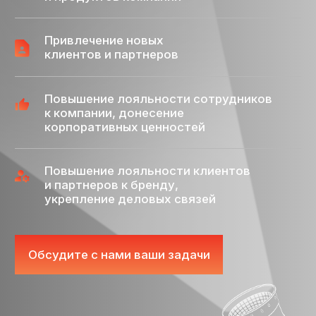
на радио и ТВ
Демонстрация экспертизы компании
Продуктовый PR (авто, техника,
оборудование)
Медиатренинги для топ-менеджеров
и спикеров компании
Антикризисный PR
Event-маркетинг
Мероприятий «под ключ»: презентации
продуктов, дни бренда, бизнес-завтраки,
дилерские конференции и другие
клиентские и внутрикорпоративные
мероприятия
Участие компаний и спикеров в отраслевых
выставках, форумах, конференциях
Пресс-мероприятия: пресс-конференции,
пресс-завтраки, круглые столы с
привлечением медиа, пресс-туры на
производство и т.п.
Мониторинг и медиааналитика
Анализ присутствия компании в СМИ
Анализ активностей конкурентов в медиа