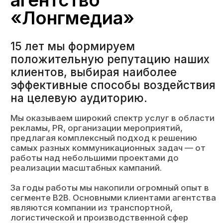
За годы работы мы накопили огромный опыт в
сегменте В2В. Основными клиентами агентства
являются компании из транспортной,
логистической и производственной сфер
бизнеса.
Команда агентства состоит из
квалифицированных специалистов, имеющих
большой опыт работы в журналистике, PR,
рекламе, event-индустрии. Мы дорожим своей
репутацией, отвечаем за качество нашей
работы и гордимся достигнутыми
результатами.
42 345
положительных публикаций
о клиентах в СМИ
368
423
довольных
реализованных
клиентов
мероприятий