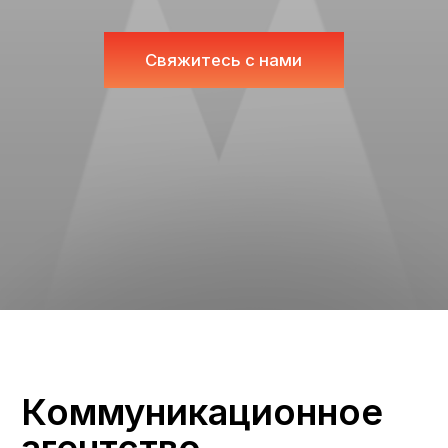
Коммуникационное
агентство
«Лонгмедиа»
15 лет мы формируем
положительную репутацию наших
клиентов, выбирая наиболее
эффективные способы воздействия
на целевую аудиторию.
Мы оказываем широкий спектр услуг в области
рекламы, PR, организации мероприятий,
предлагая комплексный подход к решению
самых разных коммуникационных задач — от
работы над небольшими проектами до
реализации масштабных кампаний.